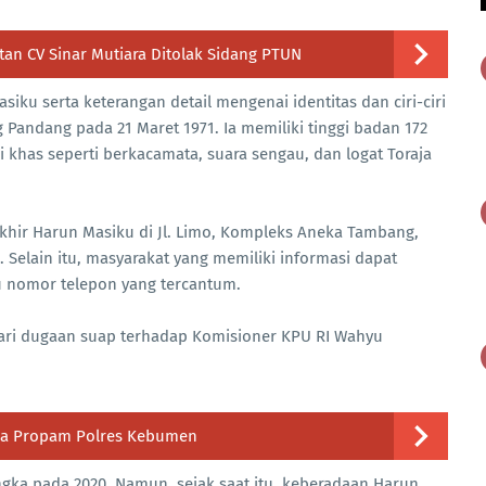
n CV Sinar Mutiara Ditolak Sidang PTUN
iku serta keterangan detail mengenai identitas dan ciri-ciri
g Pandang pada 21 Maret 1971. Ia memiliki tinggi badan 172
ri khas seperti berkacamata, suara sengau, dan logat Toraja
rakhir Harun Masiku di Jl. Limo, Kompleks Aneka Tambang,
. Selain itu, masyarakat yang memiliki informasi dapat
u nomor telepon yang tercantum.
ari dugaan suap terhadap Komisioner KPU RI Wahyu
zia Propam Polres Kebumen
ka pada 2020. Namun, sejak saat itu, keberadaan Harun