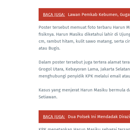
BACA JUGA:
Lawan Pemkab Kebumen, Gugata
Poster tersebut memuat foto terbaru Harun Mas
fisiknya. Harun Masiku diketahui lahir di Ujun
cm, rambut hitam, kulit sawo matang, serta ci
atau Bugis.
Dalam poster tersebut juga tertera alamat te
Grogol Utara, Kebayoran Lama, Jakarta Selatan
menghubungi penyidik KPK melalui email ata
Kasus yang menjerat Harun Masiku bermula d
Setiawan.
BACA JUGA:
Dua Polsek Ini Mendadak Dira
KPK menetapkan Harun Masiku sebagai tersang