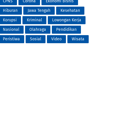
CPNS
Corona
Ekonomi Bisnis
Hiburan
Jawa Tengah
Kesehatan
Korupsi
Kriminal
Lowongan Kerja
Nasional
Olahraga
Pendidikan
Peristiwa
Sosial
Video
Wisata