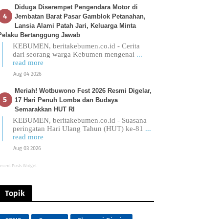
Diduga Diserempet Pengendara Motor di
Jembatan Barat Pasar Gamblok Petanahan,
Lansia Alami Patah Jari, Keluarga Minta
Pelaku Bertanggung Jawab
KEBUMEN, beritakebumen.co.id - Cerita
dari seorang warga Kebumen mengenai
...
read more
Aug 04 2026
Meriah! Wotbuwono Fest 2026 Resmi Digelar,
17 Hari Penuh Lomba dan Budaya
Semarakkan HUT RI
KEBUMEN, beritakebumen.co.id - Suasana
peringatan Hari Ulang Tahun (HUT) ke-81
...
read more
Aug 03 2026
ecent Posts Widget
Topik