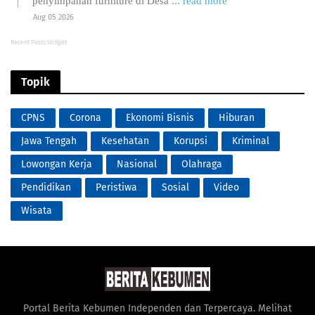
penyimpanan furniture di Desa
... read more
Aug 05 2026
Recent Posts Widget
Topik
CPNS
Corona
Ekonomi Bisnis
Hiburan
Jawa Tengah
Kesehatan
Korupsi
Kriminal
Lowongan Kerja
Nasional
Olahraga
Pendidikan
Peristiwa
Sosial
Video
Wisata
Portal Berita Kebumen Independen dan Terpercaya. Melihat