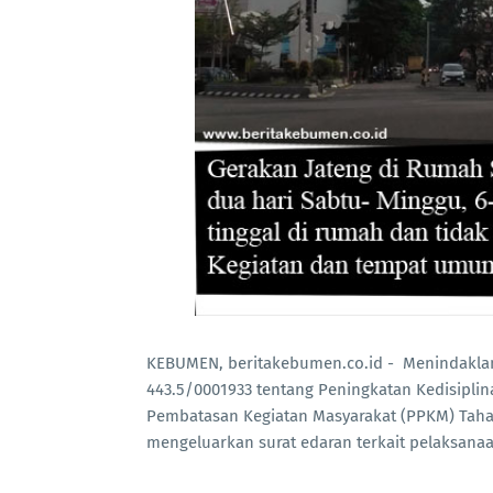
KEBUMEN, beritakebumen.co.id - Menindaklan
443.5/0001933 tentang Peningkatan Kedisipl
Pembatasan Kegiatan Masyarakat (PPKM) Tahap
mengeluarkan surat edaran terkait pelaksana