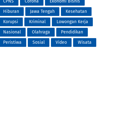
CPNS
Corona
Ekonomi Bisnis
Hiburan
Jawa Tengah
Kesehatan
Korupsi
Kriminal
Lowongan Kerja
Nasional
Olahraga
Pendidikan
Peristiwa
Sosial
Video
Wisata