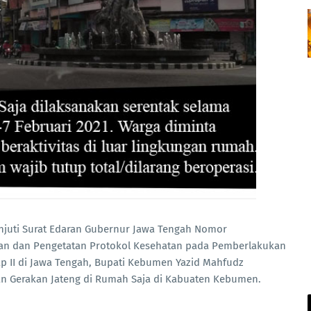
juti Surat Edaran Gubernur Jawa Tengah Nomor
inan dan Pengetatan Protokol Kesehatan pada Pemberlakukan
 II di Jawa Tengah, Bupati Kebumen Yazid Mahfudz
an Gerakan Jateng di Rumah Saja di Kabuaten Kebumen.