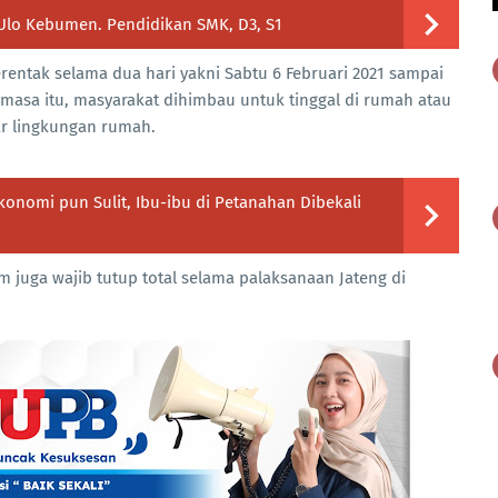
Ulo Kebumen. Pendidikan SMK, D3, S1
rentak selama dua hari yakni Sabtu 6 Februari 2021 sampai
masa itu, masyarakat dihimbau untuk tinggal di rumah atau
uar lingkungan rumah.
onomi pun Sulit, Ibu-ibu di Petanahan Dibekali
m juga wajib tutup total selama palaksanaan Jateng di