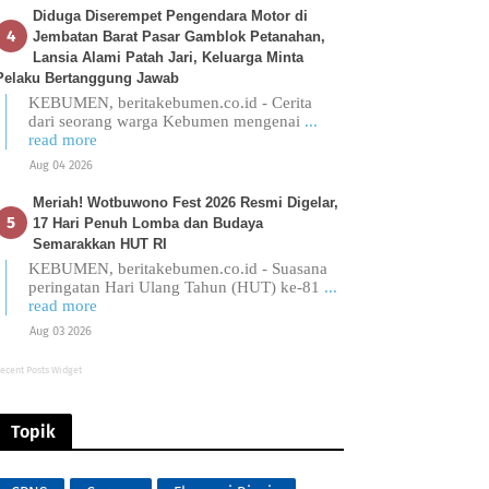
Diduga Diserempet Pengendara Motor di
Jembatan Barat Pasar Gamblok Petanahan,
Lansia Alami Patah Jari, Keluarga Minta
Pelaku Bertanggung Jawab
KEBUMEN, beritakebumen.co.id - Cerita
dari seorang warga Kebumen mengenai
...
read more
Aug 04 2026
Meriah! Wotbuwono Fest 2026 Resmi Digelar,
17 Hari Penuh Lomba dan Budaya
Semarakkan HUT RI
KEBUMEN, beritakebumen.co.id - Suasana
peringatan Hari Ulang Tahun (HUT) ke-81
...
read more
Aug 03 2026
ecent Posts Widget
Topik