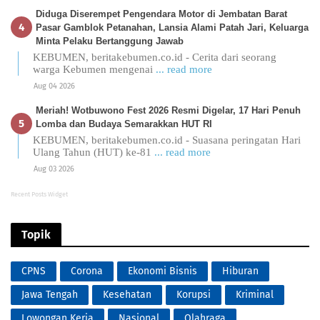
Diduga Diserempet Pengendara Motor di Jembatan Barat
Pasar Gamblok Petanahan, Lansia Alami Patah Jari, Keluarga
Minta Pelaku Bertanggung Jawab
KEBUMEN, beritakebumen.co.id - Cerita dari seorang
warga Kebumen mengenai
... read more
Aug 04 2026
Meriah! Wotbuwono Fest 2026 Resmi Digelar, 17 Hari Penuh
Lomba dan Budaya Semarakkan HUT RI
KEBUMEN, beritakebumen.co.id - Suasana peringatan Hari
Ulang Tahun (HUT) ke-81
... read more
Aug 03 2026
Recent Posts Widget
Topik
CPNS
Corona
Ekonomi Bisnis
Hiburan
Jawa Tengah
Kesehatan
Korupsi
Kriminal
Lowongan Kerja
Nasional
Olahraga