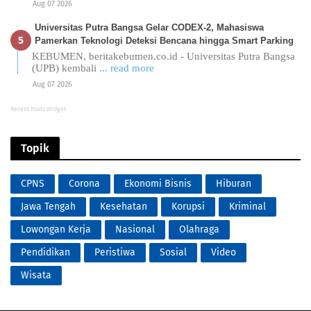
Aug 07 2026
Universitas Putra Bangsa Gelar CODEX-2, Mahasiswa
Pamerkan Teknologi Deteksi Bencana hingga Smart Parking
KEBUMEN, beritakebumen.co.id - Universitas Putra Bangsa
(UPB) kembali
... read more
Aug 07 2026
Recent Posts Widget
Topik
CPNS
Corona
Ekonomi Bisnis
Hiburan
Jawa Tengah
Kesehatan
Korupsi
Kriminal
Lowongan Kerja
Nasional
Olahraga
Pendidikan
Peristiwa
Sosial
Video
Wisata