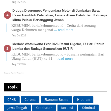
Aug 05 2026
Diduga Diserempet Pengendara Motor di Jembatan Barat
Pasar Gamblok Petanahan, Lansia Alami Patah Jari, Keluarga
Minta Pelaku Bertanggung Jawab
KEBUMEN, beritakebumen.co.id - Cerita dari seorang
warga Kebumen mengenai
... read more
Aug 04 2026
Meriah! Wotbuwono Fest 2026 Resmi Digelar, 17 Hari Penuh
Lomba dan Budaya Semarakkan HUT RI
KEBUMEN, beritakebumen.co.id - Suasana peringatan Hari
Ulang Tahun (HUT) ke-81
... read more
Aug 03 2026
Recent Posts Widget
Topik
CPNS
Corona
Ekonomi Bisnis
Hiburan
Jawa Tengah
Kesehatan
Korupsi
Kriminal