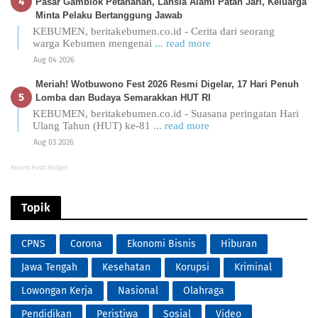
Pasar Gamblok Petanahan, Lansia Alami Patah Jari, Keluarga
Minta Pelaku Bertanggung Jawab
KEBUMEN, beritakebumen.co.id - Cerita dari seorang
warga Kebumen mengenai
... read more
Aug 04 2026
Meriah! Wotbuwono Fest 2026 Resmi Digelar, 17 Hari Penuh
Lomba dan Budaya Semarakkan HUT RI
KEBUMEN, beritakebumen.co.id - Suasana peringatan Hari
Ulang Tahun (HUT) ke-81
... read more
Aug 03 2026
Recent Posts Widget
Topik
CPNS
Corona
Ekonomi Bisnis
Hiburan
Jawa Tengah
Kesehatan
Korupsi
Kriminal
Lowongan Kerja
Nasional
Olahraga
Pendidikan
Peristiwa
Sosial
Video