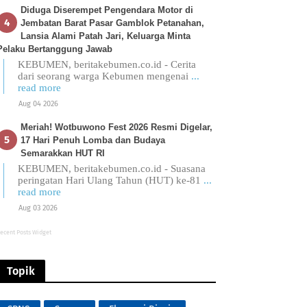
Diduga Diserempet Pengendara Motor di
Jembatan Barat Pasar Gamblok Petanahan,
Lansia Alami Patah Jari, Keluarga Minta
Pelaku Bertanggung Jawab
KEBUMEN, beritakebumen.co.id - Cerita
dari seorang warga Kebumen mengenai
...
read more
Aug 04 2026
Meriah! Wotbuwono Fest 2026 Resmi Digelar,
17 Hari Penuh Lomba dan Budaya
Semarakkan HUT RI
KEBUMEN, beritakebumen.co.id - Suasana
peringatan Hari Ulang Tahun (HUT) ke-81
...
read more
Aug 03 2026
ecent Posts Widget
Topik