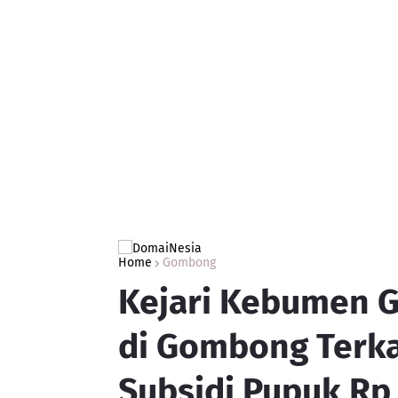
Home
Gombong
Kejari Kebumen 
di Gombong Terka
Subsidi Pupuk Rp