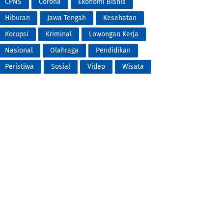
CPNS
Corona
Ekonomi Bisnis
Hiburan
Jawa Tengah
Kesehatan
Korupsi
Kriminal
Lowongan Kerja
Nasional
Olahraga
Pendidikan
Peristiwa
Sosial
Video
Wisata