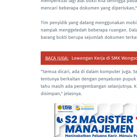
memperkuat lagi alat bukti kita sehingga pad
mencari beberapa dokumen yang diperlukan," 
Tim penyidik yang datang menggunakan mobi
nampak menggeledah beberapa ruangan. Dalam
barang bukti berupa sejumlah dokumen terkai
BACA JUGA:
Lowongan Kerja di SMK Wongs
"Semua dicari, ada di dalam komputer juga. 
tentunya berkaitan dengan penyaluran pupuk 
tahu masih ada pengembangan selanjutnya. Ke
disimpan," jelasnya.