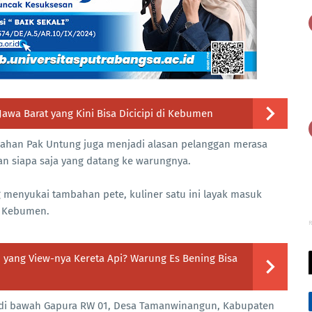
Jawa Barat yang Kini Bisa Dicicipi di Kebumen
amahan Pak Untung juga menjadi alasan pelanggan merasa
an siapa saja yang datang ke warungnya.
g menyukai tambahan pete, kuliner satu ini layak masuk
i Kebumen.
R
yang View-nya Kereta Api? Warung Es Bening Bisa
 di bawah Gapura RW 01, Desa Tamanwinangun, Kabupaten