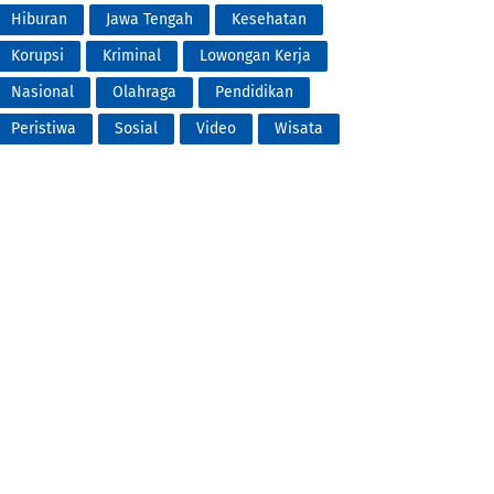
Hiburan
Jawa Tengah
Kesehatan
Korupsi
Kriminal
Lowongan Kerja
Nasional
Olahraga
Pendidikan
Peristiwa
Sosial
Video
Wisata