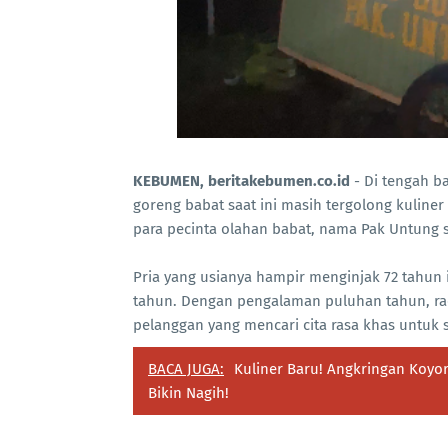
KEBUMEN, beritakebumen.co.id
- Di tengah b
goreng babat saat ini masih tergolong kuline
para pecinta olahan babat, nama Pak Untung su
Pria yang usianya hampir menginjak 72 tahun i
tahun. Dengan pengalaman puluhan tahun, rac
pelanggan yang mencari cita rasa khas untuk
BACA JUGA:
Kuliner Baru! Angkringan Koyor
Bikin Nagih!