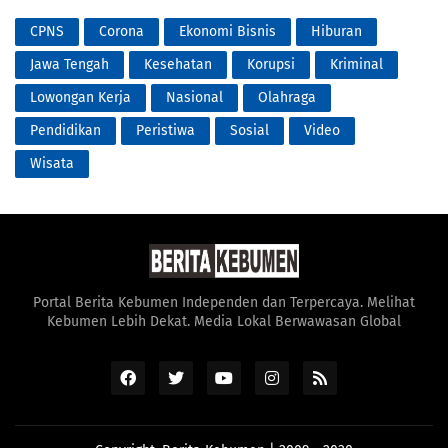
CPNS
Corona
Ekonomi Bisnis
Hiburan
Jawa Tengah
Kesehatan
Korupsi
Kriminal
Lowongan Kerja
Nasional
Olahraga
Pendidikan
Peristiwa
Sosial
Video
Wisata
Portal Berita Kebumen Independen dan Terpercaya. Melihat
Kebumen Lebih Dekat. Media Lokal Berwawasan Global