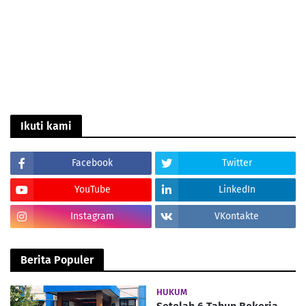
Ikuti kami
Facebook
Twitter
YouTube
LinkedIn
Instagram
VKontakte
Berita Populer
HUKUM