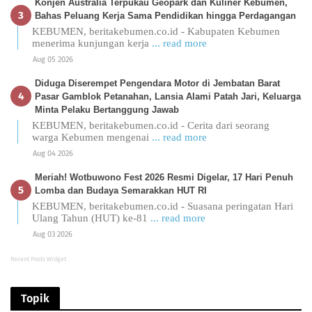
Konjen Australia Terpukau Geopark dan Kuliner Kebumen,
Bahas Peluang Kerja Sama Pendidikan hingga Perdagangan
KEBUMEN, beritakebumen.co.id - Kabupaten Kebumen
menerima kunjungan kerja
... read more
Aug 05 2026
Diduga Diserempet Pengendara Motor di Jembatan Barat
Pasar Gamblok Petanahan, Lansia Alami Patah Jari, Keluarga
Minta Pelaku Bertanggung Jawab
KEBUMEN, beritakebumen.co.id - Cerita dari seorang
warga Kebumen mengenai
... read more
Aug 04 2026
Meriah! Wotbuwono Fest 2026 Resmi Digelar, 17 Hari Penuh
Lomba dan Budaya Semarakkan HUT RI
KEBUMEN, beritakebumen.co.id - Suasana peringatan Hari
Ulang Tahun (HUT) ke-81
... read more
Aug 03 2026
Recent Posts Widget
Topik