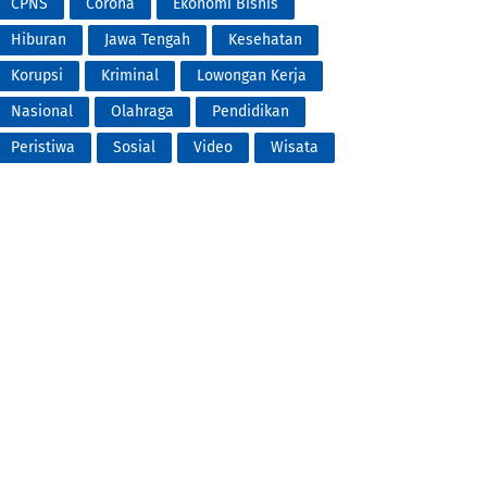
CPNS
Corona
Ekonomi Bisnis
Hiburan
Jawa Tengah
Kesehatan
Korupsi
Kriminal
Lowongan Kerja
Nasional
Olahraga
Pendidikan
Peristiwa
Sosial
Video
Wisata