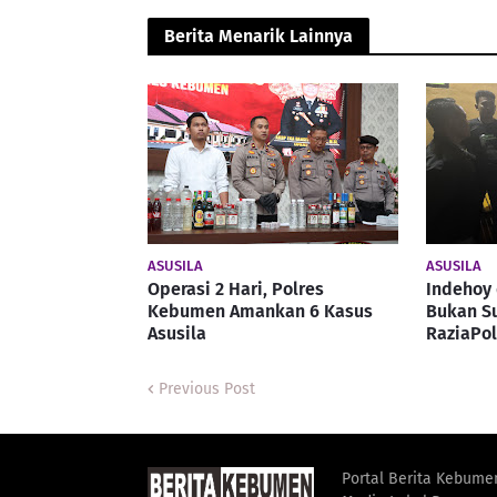
Berita Menarik Lainnya
ASUSILA
ASUSILA
Operasi 2 Hari, Polres
Indehoy 
Kebumen Amankan 6 Kasus
Bukan Su
Asusila
RaziaPol
Previous Post
Portal Berita Kebume