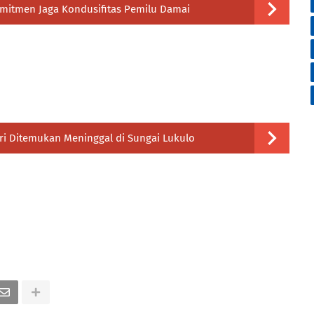
itmen Jaga Kondusifitas Pemilu Damai
ri Ditemukan Meninggal di Sungai Lukulo