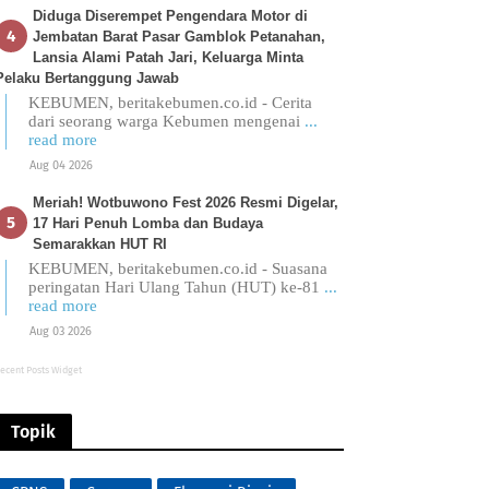
Diduga Diserempet Pengendara Motor di
Jembatan Barat Pasar Gamblok Petanahan,
Lansia Alami Patah Jari, Keluarga Minta
Pelaku Bertanggung Jawab
KEBUMEN, beritakebumen.co.id - Cerita
dari seorang warga Kebumen mengenai
...
read more
Aug 04 2026
Meriah! Wotbuwono Fest 2026 Resmi Digelar,
17 Hari Penuh Lomba dan Budaya
Semarakkan HUT RI
KEBUMEN, beritakebumen.co.id - Suasana
peringatan Hari Ulang Tahun (HUT) ke-81
...
read more
Aug 03 2026
ecent Posts Widget
Topik