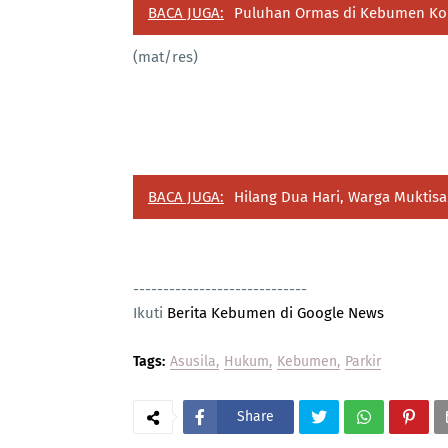
BACA JUGA:
Puluhan Ormas di Kebumen Kom
(mat/res)
BACA JUGA:
Hilang Dua Hari, Warga Muktisa
-----------------------------
Ikuti
Berita Kebumen di Google News
Tags:
Asusila
Hukum
Kebumen
Parkir
Share