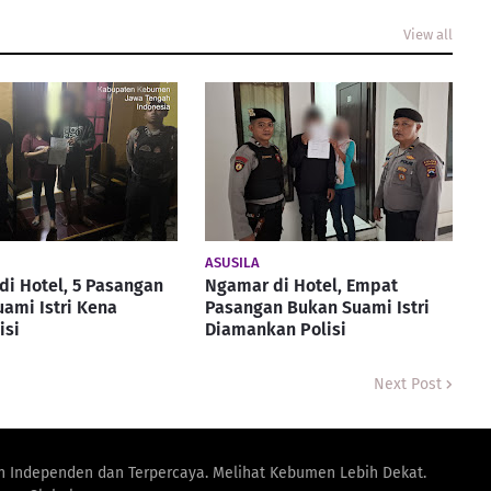
View all
ASUSILA
di Hotel, 5 Pasangan
Ngamar di Hotel, Empat
ami Istri Kena
Pasangan Bukan Suami Istri
isi
Diamankan Polisi
Next Post
n Independen dan Terpercaya. Melihat Kebumen Lebih Dekat.