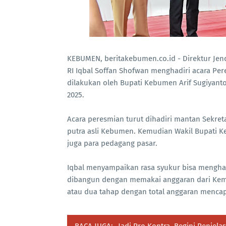
KEBUMEN, beritakebumen.co.id - Direktur Je
RI Iqbal Soffan Shofwan menghadiri acara Pe
dilakukan oleh Bupati Kebumen Arif Sugiyanto
2025.
Acara peresmian turut dihadiri mantan Sekre
putra asli Kebumen. Kemudian Wakil Bupati K
juga para pedagang pasar.
Iqbal menyampaikan rasa syukur bisa menghadi
dibangun dengan memakai anggaran dari Keme
atau dua tahap dengan total anggaran mencapa
BACA JUGA:
Jadi Pro Kontra, Begini Penje