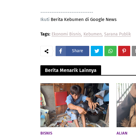
-----------------------------
Ikuti
Berita Kebumen di Google News
Tags:
Ekonomi Bisnis
Kebumen
Sarana Publik
Share
Berita Menarik Lainnya
BISNIS
ALIAN