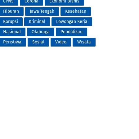
CPNS
Corona
Ekonomi Bisnis
Hiburan
Jawa Tengah
Kesehatan
Korupsi
Kriminal
Lowongan Kerja
Nasional
Olahraga
Pendidikan
Peristiwa
Sosial
Video
Wisata