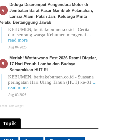
Diduga Diserempet Pengendara Motor di
Jembatan Barat Pasar Gamblok Petanahan,
Lansia Alami Patah Jari, Keluarga Minta
Pelaku Bertanggung Jawab
KEBUMEN, beritakebumen.co.id - Cerita
dari seorang warga Kebumen mengenai
...
read more
Aug 04 2026
Meriah! Wotbuwono Fest 2026 Resmi Digelar,
17 Hari Penuh Lomba dan Budaya
Semarakkan HUT RI
KEBUMEN, beritakebumen.co.id - Suasana
peringatan Hari Ulang Tahun (HUT) ke-81
...
read more
Aug 03 2026
ecent Posts Widget
Topik