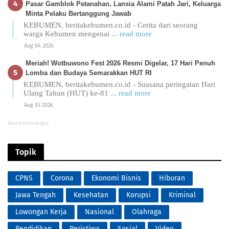
Pasar Gamblok Petanahan, Lansia Alami Patah Jari, Keluarga
Minta Pelaku Bertanggung Jawab
KEBUMEN, beritakebumen.co.id - Cerita dari seorang
warga Kebumen mengenai
... read more
Aug 04 2026
Meriah! Wotbuwono Fest 2026 Resmi Digelar, 17 Hari Penuh
Lomba dan Budaya Semarakkan HUT RI
KEBUMEN, beritakebumen.co.id - Suasana peringatan Hari
Ulang Tahun (HUT) ke-81
... read more
Aug 03 2026
Recent Posts Widget
Topik
CPNS
Corona
Ekonomi Bisnis
Hiburan
Jawa Tengah
Kesehatan
Korupsi
Kriminal
Lowongan Kerja
Nasional
Olahraga
Pendidikan
Peristiwa
Sosial
Video