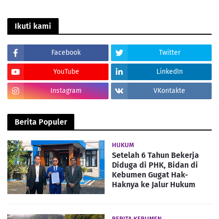
Ikuti kami
Facebook
Twitter
YouTube
LinkedIn
Instagram
VKontakte
Berita Populer
HUKUM
Setelah 6 Tahun Bekerja
Diduga di PHK, Bidan di
Kebumen Gugat Hak-
Haknya ke Jalur Hukum
BERITA KEBUMEN