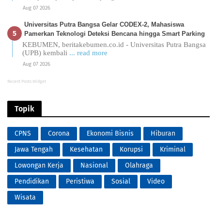
Aug 07 2026
Universitas Putra Bangsa Gelar CODEX-2, Mahasiswa
Pamerkan Teknologi Deteksi Bencana hingga Smart Parking
KEBUMEN, beritakebumen.co.id - Universitas Putra Bangsa
(UPB) kembali
... read more
Aug 07 2026
Recent Posts Widget
Topik
CPNS
Corona
Ekonomi Bisnis
Hiburan
Jawa Tengah
Kesehatan
Korupsi
Kriminal
Lowongan Kerja
Nasional
Olahraga
Pendidikan
Peristiwa
Sosial
Video
Wisata