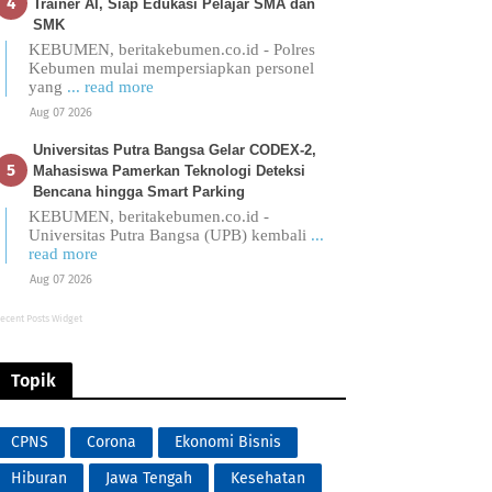
Trainer AI, Siap Edukasi Pelajar SMA dan
SMK
KEBUMEN, beritakebumen.co.id - Polres
Kebumen mulai mempersiapkan personel
yang
... read more
Aug 07 2026
Universitas Putra Bangsa Gelar CODEX-2,
Mahasiswa Pamerkan Teknologi Deteksi
Bencana hingga Smart Parking
KEBUMEN, beritakebumen.co.id -
Universitas Putra Bangsa (UPB) kembali
...
read more
Aug 07 2026
ecent Posts Widget
Topik
CPNS
Corona
Ekonomi Bisnis
Hiburan
Jawa Tengah
Kesehatan