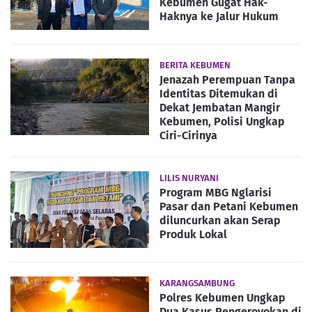
Kebumen Gugat Hak-
Haknya ke Jalur Hukum
BERITA KEBUMEN
Jenazah Perempuan Tanpa
Identitas Ditemukan di
Dekat Jembatan Mangir
Kebumen, Polisi Ungkap
Ciri-Cirinya
LILIS NURYANI
Program MBG Nglarisi
Pasar dan Petani Kebumen
diluncurkan akan Serap
Produk Lokal
KARANGSAMBUNG
Polres Kebumen Ungkap
Dua Kasus Pengeroyokan di