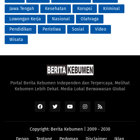
Jawa Tengah
Kesehatan
Korupsi
Kriminal
Lowongan Kerja
Nasional
Olahraga
Pendidikan
Peristiwa
Sosial
Video
Wisata
Portal Berita Kebumen Independen dan Terpercaya. Melihat
Kebumen Lebih Dekat. Media Lokal Berwawasan Global
Copyright:
Berita Kebumen
| 2009 - 2030
Depan
Tentang
Pedoman
Disclaimer
Iklan