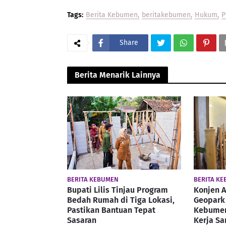
Tags:
Berita Kebumen
beritakebumen
Hukum
P
Share
Berita Menarik Lainnya
BERITA KEBUMEN
BERITA K
Bupati Lilis Tinjau Program
Konjen A
Bedah Rumah di Tiga Lokasi,
Geopark 
Pastikan Bantuan Tepat
Kebumen
Sasaran
Kerja S