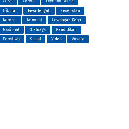
CPNS
Corona
Ekonomi Bisnis
Hiburan
Jawa Tengah
Kesehatan
Korupsi
Kriminal
Lowongan Kerja
Nasional
Olahraga
Pendidikan
Peristiwa
Sosial
Video
Wisata