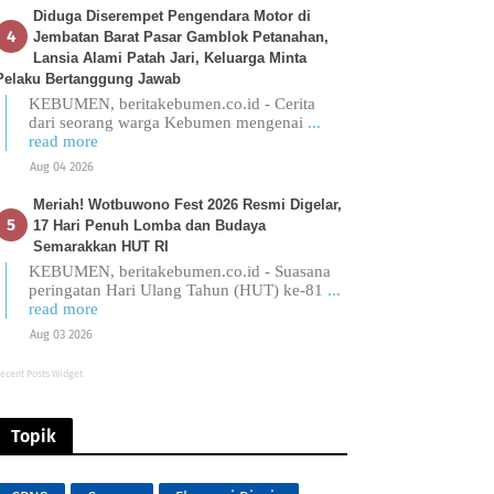
Diduga Diserempet Pengendara Motor di
Jembatan Barat Pasar Gamblok Petanahan,
Lansia Alami Patah Jari, Keluarga Minta
Pelaku Bertanggung Jawab
KEBUMEN, beritakebumen.co.id - Cerita
dari seorang warga Kebumen mengenai
...
read more
Aug 04 2026
Meriah! Wotbuwono Fest 2026 Resmi Digelar,
17 Hari Penuh Lomba dan Budaya
Semarakkan HUT RI
KEBUMEN, beritakebumen.co.id - Suasana
peringatan Hari Ulang Tahun (HUT) ke-81
...
read more
Aug 03 2026
ecent Posts Widget
Topik