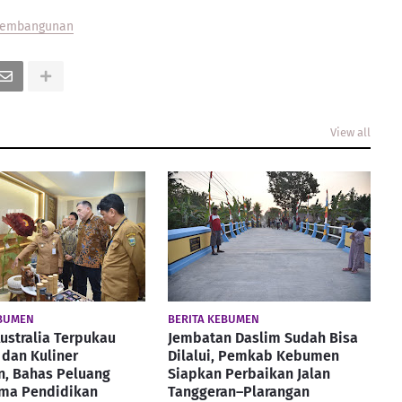
embangunan
View all
EBUMEN
BERITA KEBUMEN
ustralia Terpukau
Jembatan Daslim Sudah Bisa
dan Kuliner
Dilalui, Pemkab Kebumen
, Bahas Peluang
Siapkan Perbaikan Jalan
ama Pendidikan
Tanggeran–Plarangan