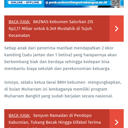
BACA JUGA:
BAZNAS Kebumen Salurkan ZIS
Rp2,17 Miliar untuk 6.349 Mustahik di Tujuh
Kecamatan
Setiap anak dari penerima manfaat mendapatkan 2 ekor
kambing (satu jantan dan 1 betina) yang harapannya akan
berkembang biak dan berdaya sehingga kedepan bisa
membantu biaya sekolah dan perekonomian keluarga.
Ismoyo, selaku ketua Gerai BMH kebumen mengungkapkan,
di bulan Muharram ini lembaganya memiliki program
Muharram Bangkit yang sudah berjalan secara nasional.
BACA JUGA:
Senyum Ramadan di Pendopo
Kabumian, Tukang Becak Hingga Difabel Terima