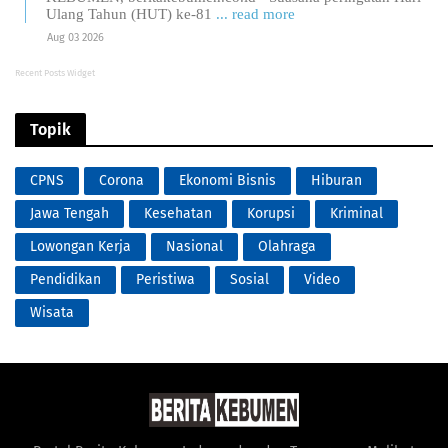
Ulang Tahun (HUT) ke-81
... read more
Aug 03 2026
Recent Posts Widget
Topik
CPNS
Corona
Ekonomi Bisnis
Hiburan
Jawa Tengah
Kesehatan
Korupsi
Kriminal
Lowongan Kerja
Nasional
Olahraga
Pendidikan
Peristiwa
Sosial
Video
Wisata