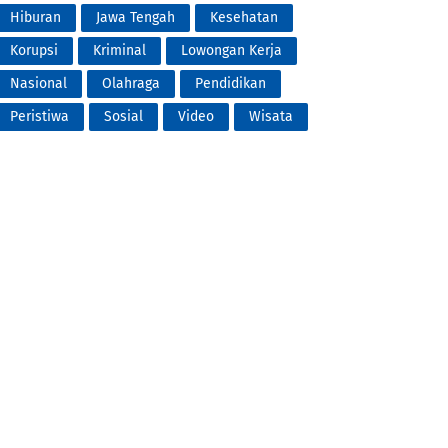
Hiburan
Jawa Tengah
Kesehatan
Korupsi
Kriminal
Lowongan Kerja
Nasional
Olahraga
Pendidikan
Peristiwa
Sosial
Video
Wisata