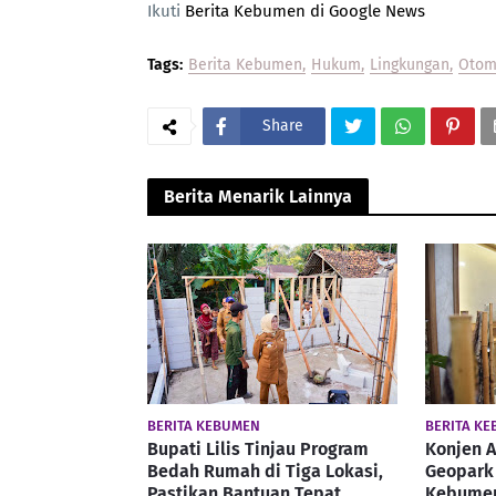
Ikuti
Berita Kebumen di Google News
Tags:
Berita Kebumen
Hukum
Lingkungan
Otom
Share
Berita Menarik Lainnya
BERITA KEBUMEN
BERITA K
Bupati Lilis Tinjau Program
Konjen A
Bedah Rumah di Tiga Lokasi,
Geopark 
Pastikan Bantuan Tepat
Kebumen