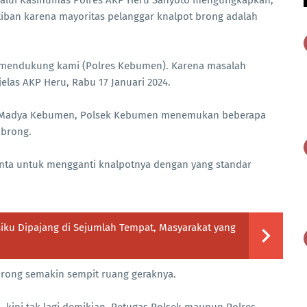
tiban karena mayoritas pelanggar knalpot brong adalah
 mendukung kami (Polres Kebumen). Karena masalah
elas AKP Heru, Rabu 17 Januari 2024.
ya Madya Kebumen, Polsek Kebumen menemukan beberapa
 brong.
minta untuk mengganti knalpotnya dengan yang standar
ku Dipajang di Sejumlah Tempat, Masyarakat yang
brong semakin sempit ruang geraknya.
kini tak lagi demikian. Petugas Polsek maupun Polres