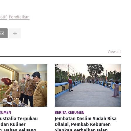
otif
Pendidikan
View all
EBUMEN
BERITA KEBUMEN
ustralia Terpukau
Jembatan Daslim Sudah Bisa
dan Kuliner
Dilalui, Pemkab Kebumen
, Bahas Peluang
Siapkan Perbaikan Jalan