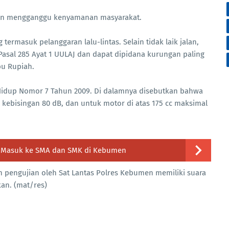
dan mengganggu kenyamanan masyarakat.
rmasuk pelanggaran lalu-lintas. Selain tidak laik jalan,
Pasal 285 Ayat 1 UULAJ dan dapat dipidana kurungan paling
bu Rupiah.
Hidup Nomor 7 Tahun 2009. Di dalamnya disebutkan bahwa
 kebisingan 80 dB, dan untuk motor di atas 175 cc maksimal
si Masuk ke SMA dan SMK di Kebumen
n pengujian oleh Sat Lantas Polres Kebumen memiliki suara
kan. (mat/res)