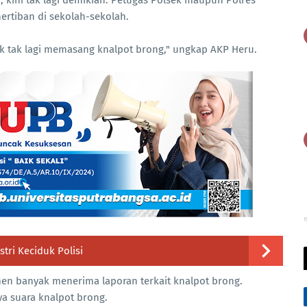
rtiban di sekolah-sekolah.
tak lagi memasang knalpot brong," ungkap AKP Heru.
R
tri Keciduk Polisi
en banyak menerima laporan terkait knalpot brong.
a suara knalpot brong.