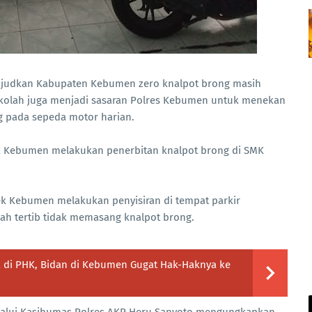
judkan Kabupaten Kebumen zero knalpot brong masih
ekolah juga menjadi sasaran Polres Kebumen untuk menekan
 pada sepeda motor harian.
lsek Kebumen melakukan penerbitan knalpot brong di SMK
ek Kebumen melakukan penyisiran di tempat parkir
h tertib tidak memasang knalpot brong.
a di PHK, Bidan di Kebumen Gugat Hak-Haknya ke
lalui Kasihumas Polres AKP Heru Sanyoto mengungkapkan,