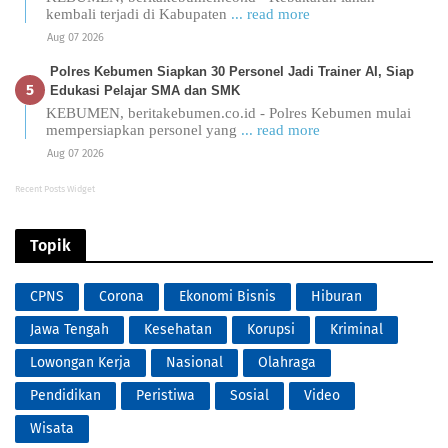
kembali terjadi di Kabupaten
... read more
Aug 07 2026
Polres Kebumen Siapkan 30 Personel Jadi Trainer AI, Siap
Edukasi Pelajar SMA dan SMK
KEBUMEN, beritakebumen.co.id - Polres Kebumen mulai
mempersiapkan personel yang
... read more
Aug 07 2026
Recent Posts Widget
Topik
CPNS
Corona
Ekonomi Bisnis
Hiburan
Jawa Tengah
Kesehatan
Korupsi
Kriminal
Lowongan Kerja
Nasional
Olahraga
Pendidikan
Peristiwa
Sosial
Video
Wisata