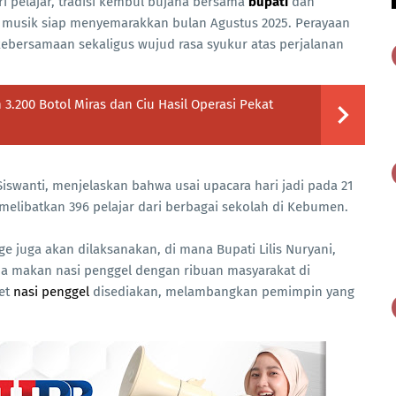
ri pelajar, tradisi kembul bujana bersama
bupati
dan
n musik siap menyemarakkan bulan Agustus 2025. Perayaan
ebersamaan sekaligus wujud rasa syukur atas perjalanan
200 Botol Miras dan Ciu Hasil Operasi Pekat
wanti, menjelaskan bahwa usai upacara hari jadi pada 21
 melibatkan 396 pelajar dari berbagai sekolah di Kebumen.
ge juga akan dilaksanakan, di mana Bupati Lilis Nuryani,
da makan nasi penggel dengan ribuan masyarakat di
ket
nasi penggel
disediakan, melambangkan pemimpin yang