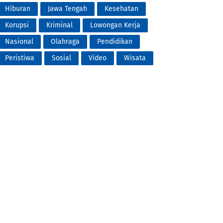
Hiburan
Jawa Tengah
Kesehatan
Korupsi
Kriminal
Lowongan Kerja
Nasional
Olahraga
Pendidikan
Peristiwa
Sosial
Video
Wisata