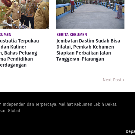
EBUMEN
BERITA KEBUMEN
ustralia Terpukau
Jembatan Daslim Sudah Bisa
dan Kuliner
Dilalui, Pemkab Kebumen
, Bahas Peluang
Siapkan Perbaikan Jalan
ama Pendidikan
Tanggeran–Plarangan
Perdagangan
Next Post
n Independen dan Terpercaya. Melihat Kebumen Lebih Dekat.
san Global
Dep