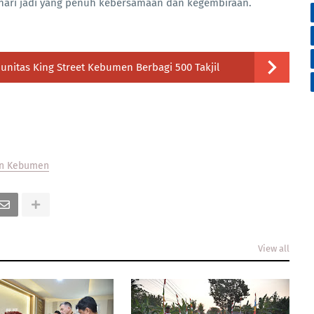
 hari jadi yang penuh kebersamaan dan kegembiraan.
nitas King Street Kebumen Berbagi 500 Takjil
ten Kebumen
View all