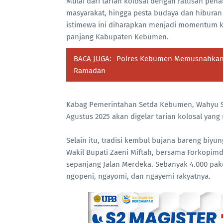
Mulai dari tarian kolosal dengan ratusan pena
masyarakat, hingga pesta budaya dan hibura
istimewa ini diharapkan menjadi momentum k
panjang Kabupaten Kebumen.
BACA JUGA:
Polres Kebumen Memusnahkan 3.
Ramadan
Kabag Pemerintahan Setda Kebumen, Wahyu Sis
Agustus 2025 akan digelar tarian kolosal yang
Selain itu, tradisi kembul bujana bareng biyun
Wakil Bupati Zaeni Miftah, bersama Forkopim
sepanjang Jalan Merdeka. Sebanyak 4.000 pa
ngopeni, ngayomi, dan ngayemi rakyatnya.