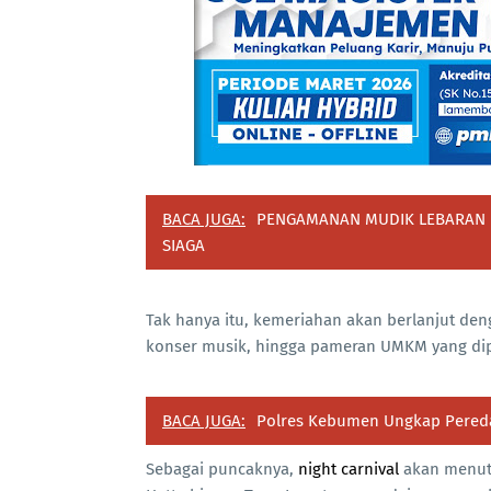
BACA JUGA:
PENGAMANAN MUDIK LEBARAN D
SIAGA
Tak hanya itu, kemeriahan akan berlanjut de
konser musik, hingga pameran UMKM yang dip
BACA JUGA:
Polres Kebumen Ungkap Pereda
Sebagai puncaknya,
night carnival
akan menutu