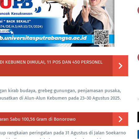
I KEBUMEN DIMULAI, 11 POS DAN 450 PERSONEL
ngan kirab budaya, grebeg gunungan, penjamasan pusaka,
usatkan di Alun-Alun Kebumen pada 23–30 Agustus 2025.
R
ran Sabu 100,56 Gram di Bonorowo
p rangkaian peringatan pada 31 Agustus di Jalan Soekarno