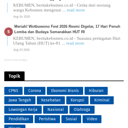
KEBUMEN, beritakebumen.co.id - Cerita dari seorang
warga Kebumen mengenai
... read more
Aug 04 2026
Meriah! Wotbuwono Fest 2026 Resmi Digelar, 17 Hari Penuh
Lomba dan Budaya Semarakkan HUT RI
KEBUMEN, beritakebumen.co.id - Suasana peringatan Hari
Ulang Tahun (HUT) ke-81
... read more
Aug 03 2026
Recent Posts Widget
Topik
CPNS
Corona
Ekonomi Bisnis
Hiburan
Jawa Tengah
Kesehatan
Korupsi
Kriminal
Lowongan Kerja
Nasional
Olahraga
Pendidikan
Peristiwa
Sosial
Video