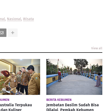
onal
Nasional
Wisata
View all
EBUMEN
BERITA KEBUMEN
ustralia Terpukau
Jembatan Daslim Sudah Bisa
dan Kuliner
Dilalui, Pemkab Kebumen