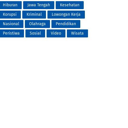
Hiburan
Jawa Tengah
Kesehatan
Korupsi
Kriminal
Lowongan Kerja
Nasional
Olahraga
Pendidikan
Peristiwa
Sosial
Video
Wisata