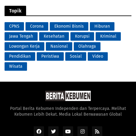
Topik
CPNS
Corona
Ekonomi Bisnis
Hiburan
Jawa Tengah
Kesehatan
Korupsi
Kriminal
Lowongan Kerja
Nasional
Olahraga
Pendidikan
Peristiwa
Sosial
Video
Wisata
Portal Berita Kebumen Independen dan Terpercaya. Melihat
Kebumen Lebih Dekat. Media Lokal Berwawasan Global