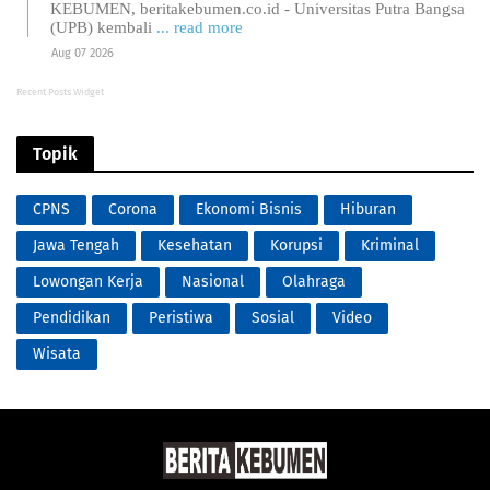
KEBUMEN, beritakebumen.co.id - Universitas Putra Bangsa
(UPB) kembali
... read more
Aug 07 2026
Recent Posts Widget
Topik
CPNS
Corona
Ekonomi Bisnis
Hiburan
Jawa Tengah
Kesehatan
Korupsi
Kriminal
Lowongan Kerja
Nasional
Olahraga
Pendidikan
Peristiwa
Sosial
Video
Wisata