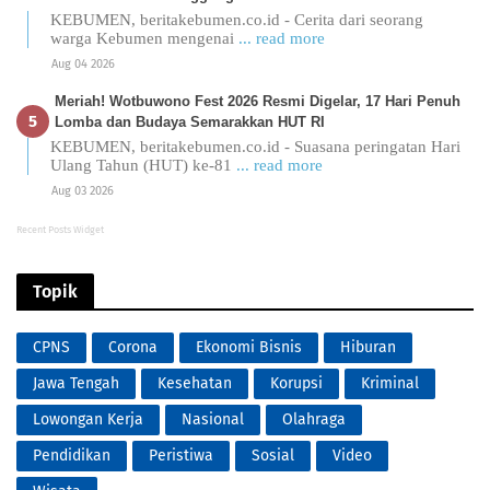
KEBUMEN, beritakebumen.co.id - Cerita dari seorang
warga Kebumen mengenai
... read more
Aug 04 2026
Meriah! Wotbuwono Fest 2026 Resmi Digelar, 17 Hari Penuh
Lomba dan Budaya Semarakkan HUT RI
KEBUMEN, beritakebumen.co.id - Suasana peringatan Hari
Ulang Tahun (HUT) ke-81
... read more
Aug 03 2026
Recent Posts Widget
Topik
CPNS
Corona
Ekonomi Bisnis
Hiburan
Jawa Tengah
Kesehatan
Korupsi
Kriminal
Lowongan Kerja
Nasional
Olahraga
Pendidikan
Peristiwa
Sosial
Video