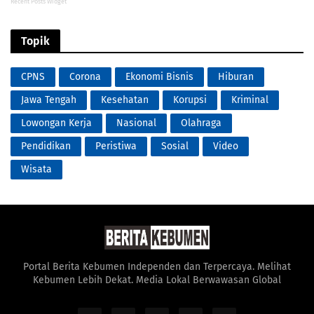
Recent Posts Widget
Topik
CPNS
Corona
Ekonomi Bisnis
Hiburan
Jawa Tengah
Kesehatan
Korupsi
Kriminal
Lowongan Kerja
Nasional
Olahraga
Pendidikan
Peristiwa
Sosial
Video
Wisata
Portal Berita Kebumen Independen dan Terpercaya. Melihat
Kebumen Lebih Dekat. Media Lokal Berwawasan Global