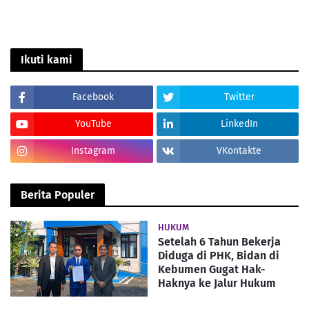
Ikuti kami
Facebook
Twitter
YouTube
LinkedIn
Instagram
VKontakte
Berita Populer
HUKUM
Setelah 6 Tahun Bekerja
Diduga di PHK, Bidan di
Kebumen Gugat Hak-
Haknya ke Jalur Hukum