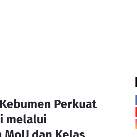
 Kebumen Perkuat
i melalui
 MoU dan Kelas