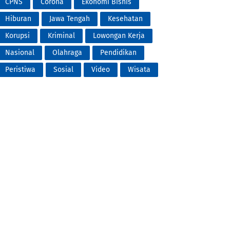
CPNS
Corona
Ekonomi Bisnis
Hiburan
Jawa Tengah
Kesehatan
Korupsi
Kriminal
Lowongan Kerja
Nasional
Olahraga
Pendidikan
Peristiwa
Sosial
Video
Wisata