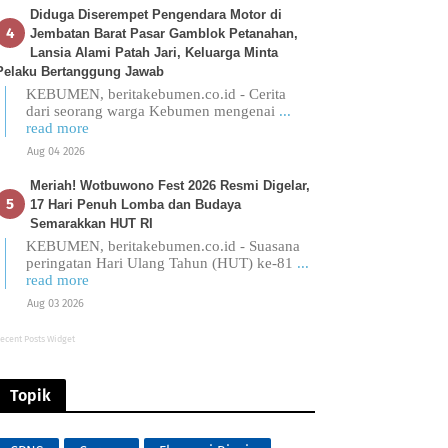
Diduga Diserempet Pengendara Motor di
Jembatan Barat Pasar Gamblok Petanahan,
Lansia Alami Patah Jari, Keluarga Minta
Pelaku Bertanggung Jawab
KEBUMEN, beritakebumen.co.id - Cerita
dari seorang warga Kebumen mengenai
...
read more
Aug 04 2026
Meriah! Wotbuwono Fest 2026 Resmi Digelar,
17 Hari Penuh Lomba dan Budaya
Semarakkan HUT RI
KEBUMEN, beritakebumen.co.id - Suasana
peringatan Hari Ulang Tahun (HUT) ke-81
...
read more
Aug 03 2026
ecent Posts Widget
Topik