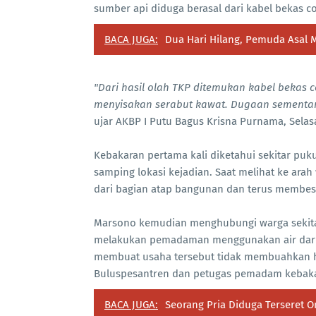
sumber api diduga berasal dari kabel bekas c
BACA JUGA:
Dua Hari Hilang, Pemuda Asal 
"Dari hasil olah TKP ditemukan kabel bekas 
menyisakan serabut kawat. Dugaan sementara, 
ujar AKBP I Putu Bagus Krisna Purnama, Selasa
Kebakaran pertama kali diketahui sekitar puk
samping lokasi kejadian. Saat melihat ke ar
dari bagian atap bangunan dan terus membes
Marsono kemudian menghubungi warga sekit
melakukan pemadaman menggunakan air dari s
membuat usaha tersebut tidak membuahkan has
Buluspesantren dan petugas pemadam kebak
BACA JUGA:
Seorang Pria Diduga Terseret 