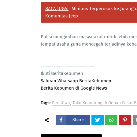
BACA JUGA:
Minibus Terperosok ke Jurang d
Komunitas Jeep
Polisi mengimbau masyarakat untuk lebih memp
tempat usaha guna mencegah terjadinya kebak
-----------------------------
Ikuti BeritaKebumen
Saluran Whatsapp BeritaKebumen
Berita Kebumen di Google News
Tags:
Peristiwa
Toko Kelontong di Depan Pasar B
Share