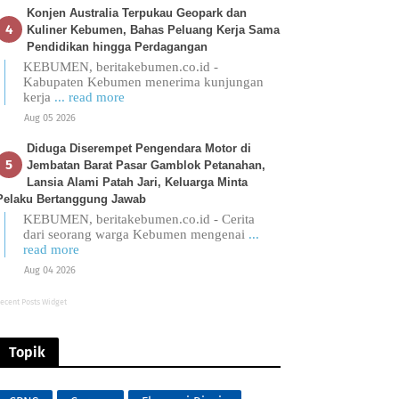
Konjen Australia Terpukau Geopark dan
Kuliner Kebumen, Bahas Peluang Kerja Sama
Pendidikan hingga Perdagangan
KEBUMEN, beritakebumen.co.id -
Kabupaten Kebumen menerima kunjungan
kerja
... read more
Aug 05 2026
Diduga Diserempet Pengendara Motor di
Jembatan Barat Pasar Gamblok Petanahan,
Lansia Alami Patah Jari, Keluarga Minta
Pelaku Bertanggung Jawab
KEBUMEN, beritakebumen.co.id - Cerita
dari seorang warga Kebumen mengenai
...
read more
Aug 04 2026
ecent Posts Widget
Topik