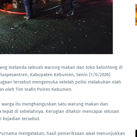
yang melanda sebuah warung makan dan toko kelontong di
uluspesantren, Kabupaten Kebumen, Senin (1/6/2026)
. Dugaan tersebut mengemuka setelah polisi melakukan olah
an oleh Tim Inafis Polres Kebumen.
n warga itu menghanguskan satu warung makan dan
tepat di sebelahnya. Kerugian ditaksir mencapai ratusan
m kejadian tersebut.
 Purnama mengatakan, hasil pemeriksaan awal menunjukkan