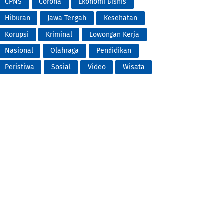
CPNS
Corona
Ekonomi Bisnis
Hiburan
Jawa Tengah
Kesehatan
Korupsi
Kriminal
Lowongan Kerja
Nasional
Olahraga
Pendidikan
Peristiwa
Sosial
Video
Wisata