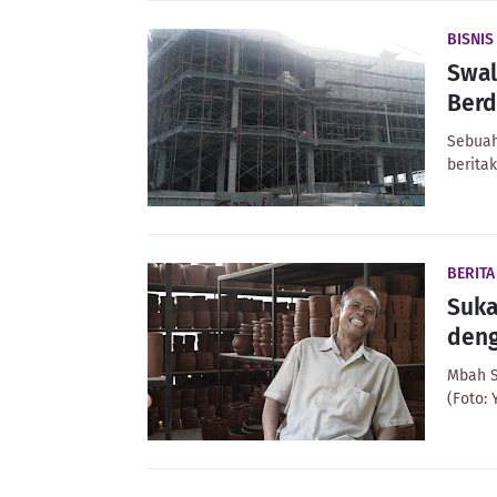
BISNIS
Swal
Berd
Sebuah
berita
BERIT
Suka
deng
Mbah S
(Foto: