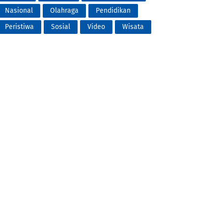
Nasional
Olahraga
Pendidikan
Peristiwa
Sosial
Video
Wisata