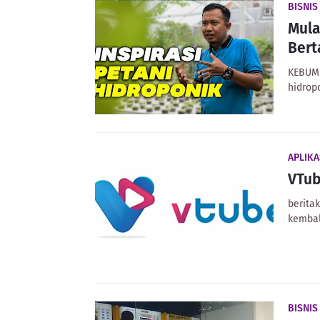
BISNIS
Mula
Bert
KEBUME
hidrop
APLIKA
VTub
berita
kembal
BISNIS