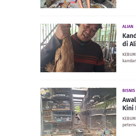
ALIAN
Kand
di A
KEBUME
kandan
BISNIS
Awal
Kini
KEBUME
petern