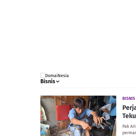
Bisnis
BISNIS
Perj
Teku
Pak Ar
perma