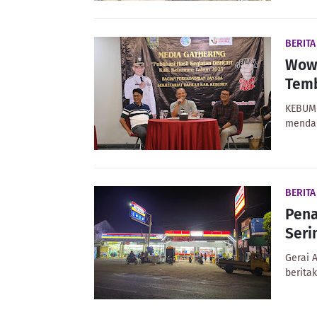
BERIT
Wow!
Temb
KEBUME
mendap
BERIT
Pena
Seri
Gerai 
berita