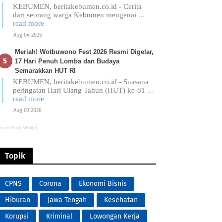
KEBUMEN, beritakebumen.co.id - Cerita
dari seorang warga Kebumen mengenai
...
read more
Aug 04 2026
Meriah! Wotbuwono Fest 2026 Resmi Digelar,
17 Hari Penuh Lomba dan Budaya
Semarakkan HUT RI
KEBUMEN, beritakebumen.co.id - Suasana
peringatan Hari Ulang Tahun (HUT) ke-81
...
read more
Aug 03 2026
ecent Posts Widget
Topik
CPNS
Corona
Ekonomi Bisnis
Hiburan
Jawa Tengah
Kesehatan
Korupsi
Kriminal
Lowongan Kerja