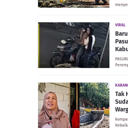
menyen
VIRAL
Baru
Pasu
Kab
PASURU
Peremp
KARAN
Tak 
Suda
Warg
kompas
Kebaik