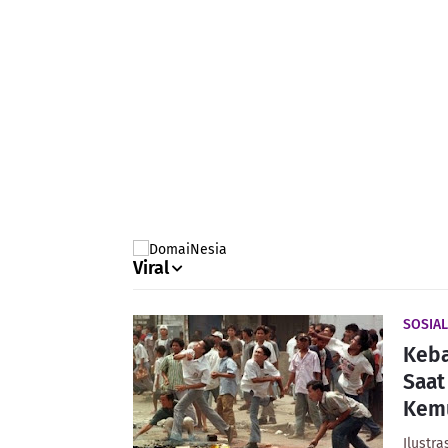
Viral
SOSIAL
Keba
Saat
Kem
Ilustr