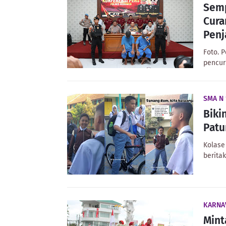
Semp
Cura
Penj
Foto. 
pencur
SMA N
Biki
Patu
Kolase
berita
KARNA
Mint