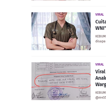
VIRAL
Cuit
WNI"
KEBUME
disapa
VIRAL
Vira
Anak
Warg
KEBUME
@m455_