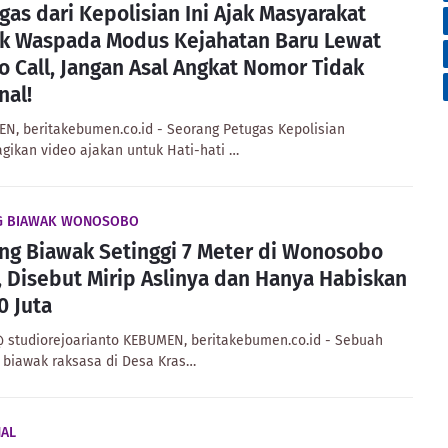
gas dari Kepolisian Ini Ajak Masyarakat
k Waspada Modus Kejahatan Baru Lewat
o Call, Jangan Asal Angkat Nomor Tidak
nal!
N, beritakebumen.co.id - Seorang Petugas Kepolisian
ikan video ajakan untuk Hati-hati …
G BIAWAK WONOSOBO
ng Biawak Setinggi 7 Meter di Wonosobo
l, Disebut Mirip Aslinya dan Hanya Habiskan
0 Juta
@ studiorejoarianto KEBUMEN, beritakebumen.co.id - Sebuah
 biawak raksasa di Desa Kras…
NAL