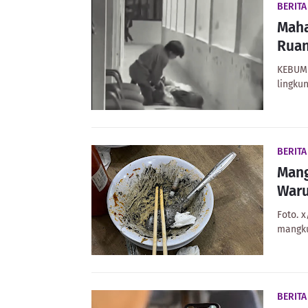
BERITA
Maha
Ruan
KEBUME
lingku
BERIT
Mang
Waru
Foto. 
mangku
BERIT