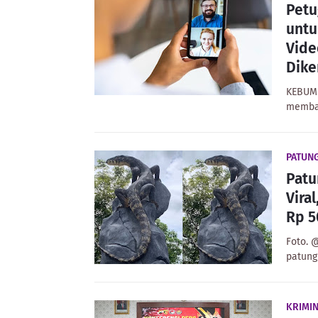
Petu
untu
Vide
Dike
KEBUME
membag
PATUN
Patu
Vira
Rp 5
Foto. 
patung
KRIMI