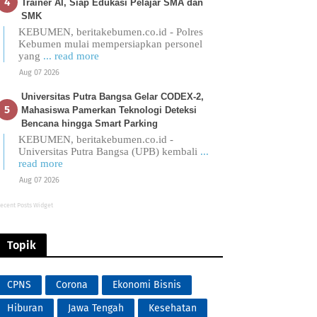
Trainer AI, Siap Edukasi Pelajar SMA dan
SMK
KEBUMEN, beritakebumen.co.id - Polres
Kebumen mulai mempersiapkan personel
yang
... read more
Aug 07 2026
Universitas Putra Bangsa Gelar CODEX-2,
Mahasiswa Pamerkan Teknologi Deteksi
Bencana hingga Smart Parking
KEBUMEN, beritakebumen.co.id -
Universitas Putra Bangsa (UPB) kembali
...
read more
Aug 07 2026
ecent Posts Widget
Topik
CPNS
Corona
Ekonomi Bisnis
Hiburan
Jawa Tengah
Kesehatan