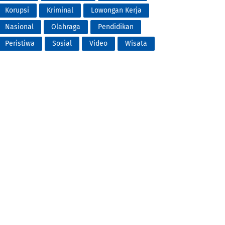
Korupsi
Kriminal
Lowongan Kerja
Nasional
Olahraga
Pendidikan
Peristiwa
Sosial
Video
Wisata