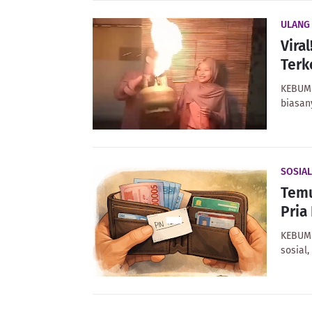
ULANG 
Vira
Terk
KEBUME
biasan
SOSIAL
Temu
Pria 
KEBUME
sosial